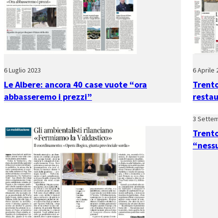
6 Luglio 2023
6 Aprile
Le Albere: ancora 40 case vuote “ora
Trento
abbasseremo i prezzi”
resta
3 Sette
Trento
“nessu