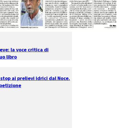
ve: la voce critica di
uo libro
stop ai prelievi idrici dal Noce.
petizione