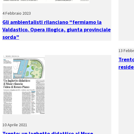
4 Febbraio 2023
Gli ambientalisti rilanciano “fermiamo la
Valdastico. Opera illogica, giunta provinciale
sorda”
13 Febbr
Trento
reside
10 Aprile 2021
Trento: un laghetto didattico al Muse