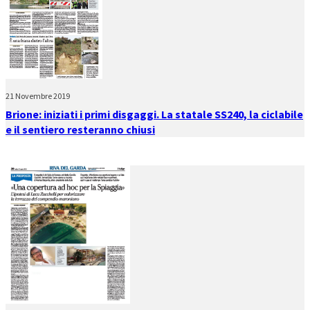
21 Novembre 2019
Brione: iniziati i primi disgaggi. La statale SS240, la ciclabile
e il sentiero resteranno chiusi