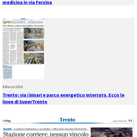
medicina in via Fersina
8 Marzo 2024
Trento: via i binari e parco energetico interrato. Ecco le
linee di SuperTrento