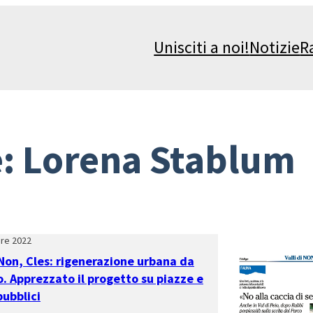
Unisciti a noi!
Notizie
R
e:
Lorena Stablum
re 2022
 Non, Cles: rigenerazione urbana da
. Apprezzato il progetto su piazze e
pubblici