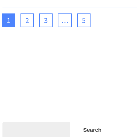
1
2
3
…
5
Search
Search