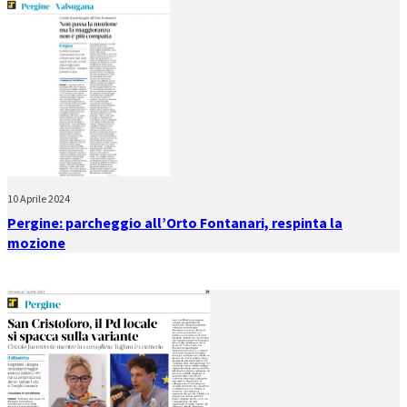
10 Aprile 2024
Pergine: parcheggio all’Orto Fontanari, respinta la
mozione