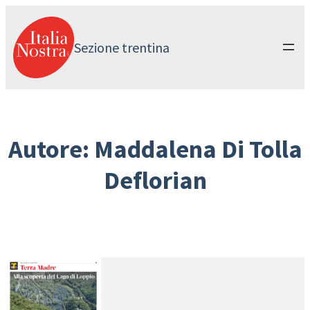
Vai
al
contenuto
Sezione trentina
Autore:
Maddalena Di Tolla
Deflorian