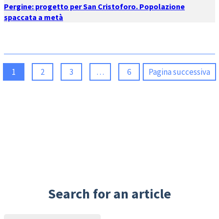
Pergine: progetto per San Cristoforo. Popolazione
spaccata a metà
1
2
3
…
6
Pagina successiva
Search for an article