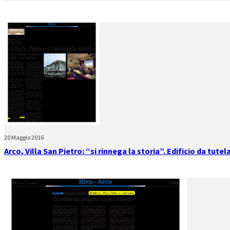
20 Maggio 2016
Arco, Villa San Pietro: “si rinnega la storia”. Edificio da tutel