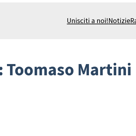
Unisciti a noi!
Notizie
R
:
Toomaso Martini