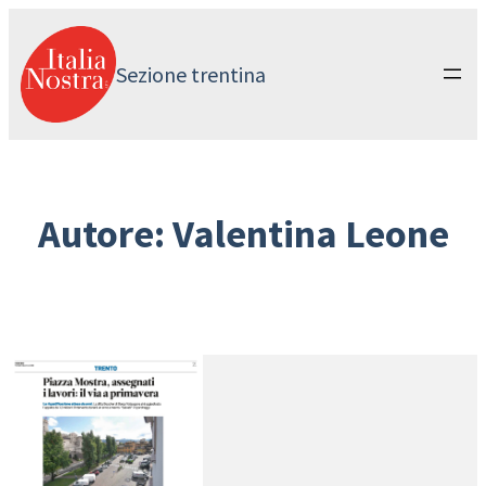
Vai
al
contenuto
Sezione trentina
Autore:
Valentina Leone