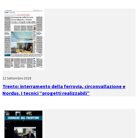
12 Settembre 2018
Trento: interramento della ferrovia, circonvallazione e
Nordus. I tecnici “progetti realizzabili”