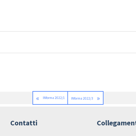
«
»
INforma 2022/1
INforma 2022/3
Contatti
Collegamen