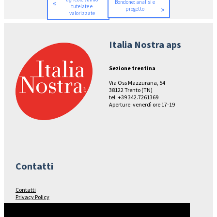
«
Bondone: analisi e
tutelate e
»
progetto
valorizzate
Italia Nostra aps
Sezione trentina
Via Oss Mazzurana, 54
38122 Trento (TN)
tel. +39 342.7261369
Aperture: venerdì ore 17-19
Contatti
Contatti
Privacy Policy