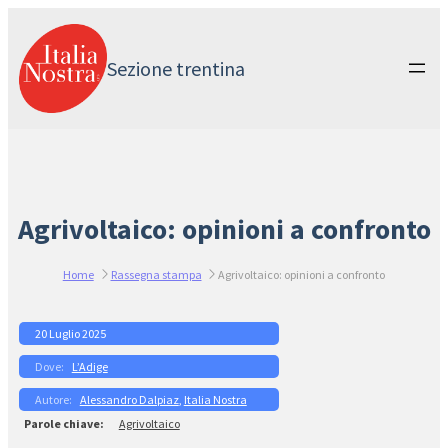
Vai
al
contenuto
Sezione trentina
Agrivoltaico: opinioni a confronto
Home
Rassegna stampa
Agrivoltaico: opinioni a confronto
20 Luglio 2025
L’Adige
Alessandro Dalpiaz
, 
Italia Nostra
Agrivoltaico