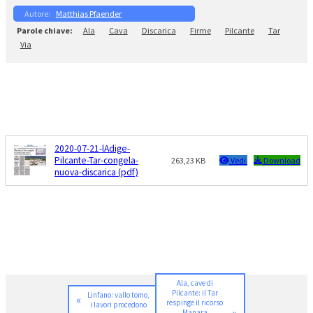
Matthias Pfaender
Ala
Cava
Discarica
Firme
Pilcante
Tar
Via
2020-07-21-lAdige-
Pilcante-Tar-congela-
263,23 KB
Vedi
Download
nuova-discarica (pdf)
Ala, cave di
Pilcante: il Tar
Linfano: vallo tomo,
«
respinge il ricorso
i lavori procedono
Manara