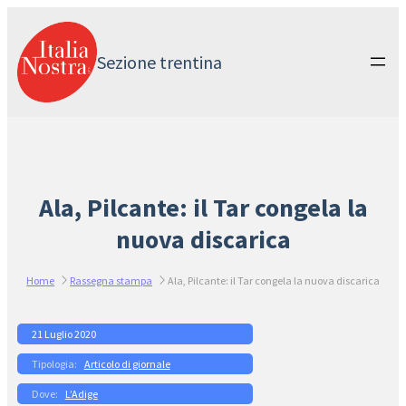
Vai
al
contenuto
Sezione trentina
Ala, Pilcante: il Tar congela la
nuova discarica
Home
Rassegna stampa
Ala, Pilcante: il Tar congela la nuova discarica
21 Luglio 2020
Articolo di giornale
L’Adige