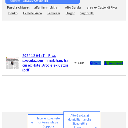
Ubaldo Cordellini
affari immobiliari
Alto Garda
area ex Cattoi di Riva
Benko
Ex Hotel Arco
Fravezzi
Hager
Signoretti
2024 12 04 ilT – Riva,
speculazioni immobiliari, tra
214 KB
Vedi
Download
cui ex Hotel Arco e ex Cattoi
(pdf)
Alto Garda: ai
Inceneritore: veto
domiciliari anche
«
di Fernandez e
Signoretti e
Coppola
»
Fravezzi