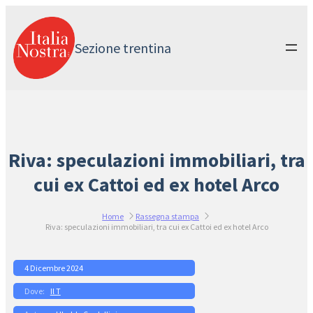
Vai
al
contenuto
Sezione trentina
Riva: speculazioni immobiliari, tra
cui ex Cattoi ed ex hotel Arco
Home
Rassegna stampa
Riva: speculazioni immobiliari, tra cui ex Cattoi ed ex hotel Arco
4 Dicembre 2024
Il T