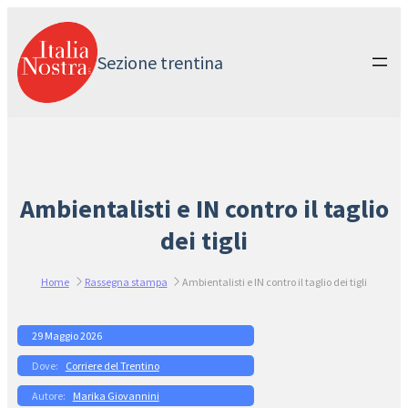
Vai
al
contenuto
Sezione trentina
Ambientalisti e IN contro il taglio
dei tigli
Home
Rassegna stampa
Ambientalisti e IN contro il taglio dei tigli
29 Maggio 2026
Corriere del Trentino
Marika Giovannini