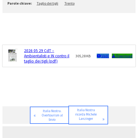
Taglio dei tigli
Trento
2026 05 29 CdT –
Ambientalisti e IN contro il
305,28 KB
Vedi
Download
taglio dei tigli (pdf)
Italia Nostra
Italia Nostra.
«
ricorda Michele
Overtourism al
»
Lanzinger
bivio