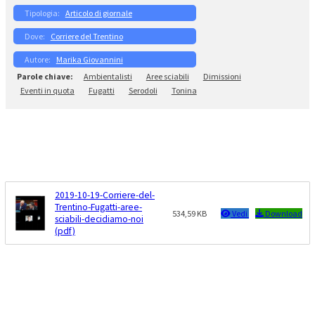
Articolo di giornale
Corriere del Trentino
Marika Giovannini
Ambientalisti
Aree sciabili
Dimissioni
Eventi in quota
Fugatti
Serodoli
Tonina
2019-10-19-Corriere-del-
Trentino-Fugatti-aree-
534,59 KB
Vedi
Download
sciabili-decidiamo-noi
(pdf)