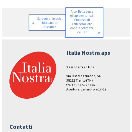
Arco: Betta cerca
gli ambientalisti.
Sardagna: i giudici
Proposta di
«
bloccano la
collaborazione
discarica
dopo la sentenza
»
del Tar
Italia Nostra aps
Sezione trentina
Via Oss Mazzurana, 54
38122 Trento (TN)
tel. +39 342.7261369
Aperture: venerdì ore 17-19
Contatti