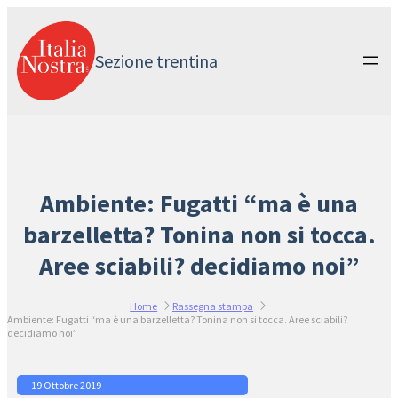
Vai
al
contenuto
Sezione trentina
Ambiente: Fugatti “ma è una
barzelletta? Tonina non si tocca.
Aree sciabili? decidiamo noi”
Home
Rassegna stampa
Ambiente: Fugatti “ma è una barzelletta? Tonina non si tocca. Aree sciabili?
decidiamo noi”
19 Ottobre 2019