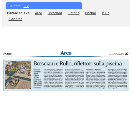
R. V.
Arco
Bresciani
Linfano
Piscina
Rullo
S.Andrea