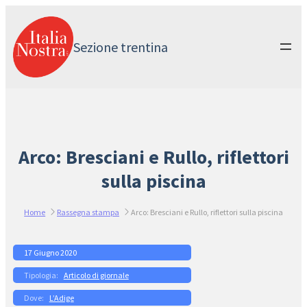
Vai
al
contenuto
Sezione trentina
Arco: Bresciani e Rullo, riflettori
sulla piscina
Home
Rassegna stampa
Arco: Bresciani e Rullo, riflettori sulla piscina
17 Giugno 2020
Articolo di giornale
L’Adige