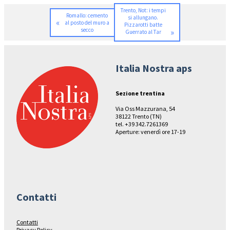
Trento, Not: i tempi
Romallo: cemento
si allungano.
«
al posto del muro a
Pizzarotti batte
secco
»
Guerrato al Tar
Italia Nostra aps
Sezione trentina
Via Oss Mazzurana, 54
38122 Trento (TN)
tel. +39 342.7261369
Aperture: venerdì ore 17-19
Contatti
Contatti
Privacy Policy