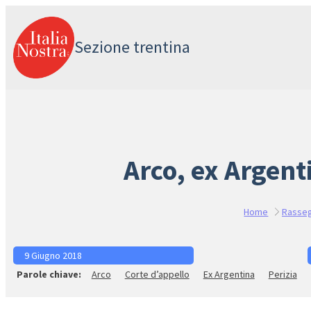
Vai
al
Sezione trentina
contenuto
Arco, ex Argent
Home
Rasse
9 Giugno 2018
Arco
Corte d’appello
Ex Argentina
Perizia