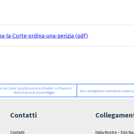
a-la-Corte-ordina-una-perizia (pdf)
va, ex Cattoi: la palla passa ai cittadini. La Provincia
Arco, ex Argentina: tornano in campo i p
sbarra l’accesso al parcheggio
Contatti
Collegamen
Contatti
Italia Nostra – Sito N