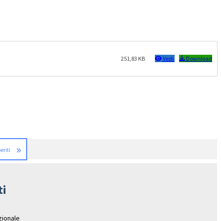
251,83 KB
Vedi
Download
»
eriti
ti
azionale