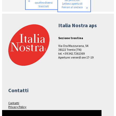
«
sui pesticidi.
quattro diversi
Lettera aperta di
tracciati
»
Ferrari al sindaco
Italia Nostra aps
Sezione trentina
Via Oss Mazzurana, 54
38122 Trento (TN)
tel. +39 342.7261369
Aperture: venerdì ore 17-19
Contatti
Contatti
Privacy Policy