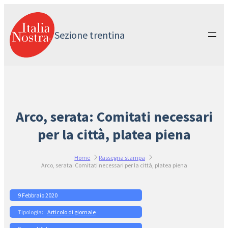
Vai
al
contenuto
Sezione trentina
Arco, serata: Comitati necessari
per la città, platea piena
Home
Rassegna stampa
Arco, serata: Comitati necessari per la città, platea piena
9 Febbraio 2020
Articolo di giornale