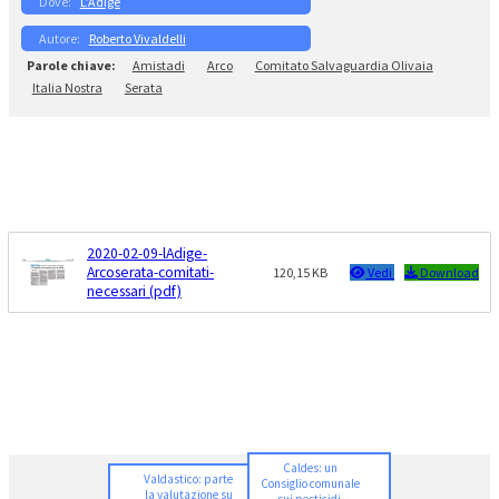
L’Adige
Roberto Vivaldelli
Amistadi
Arco
Comitato Salvaguardia Olivaia
Italia Nostra
Serata
2020-02-09-lAdige-
Arcoserata-comitati-
120,15 KB
Vedi
Download
necessari (pdf)
Caldes: un
Valdastico: parte
Consiglio comunale
la valutazione su