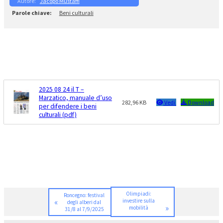
Jacopo Mustaffi
Beni culturali
2025 08 24 il T –
Marzatico, manuale d’uso
282,96 KB
Vedi
Download
per difendere i beni
culturali (pdf)
Olimpiadi:
Roncegno: festival
«
investire sulla
degli alberi dal
»
mobilità
31/8 al 7/9/2025