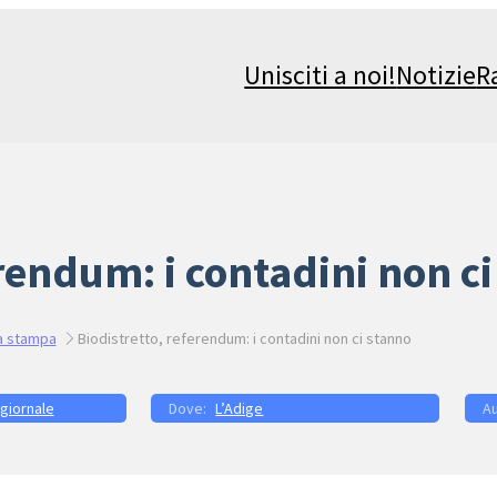
Unisciti a noi!
Notizie
R
erendum: i contadini non c
a stampa
Biodistretto, referendum: i contadini non ci stanno
 giornale
L’Adige