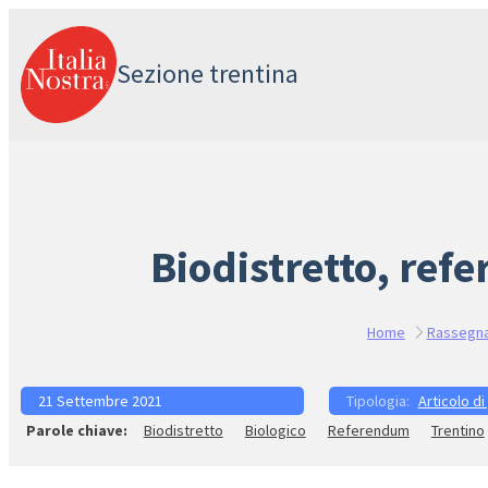
Vai
al
Sezione trentina
contenuto
Biodistretto, ref
Home
Rassegn
21 Settembre 2021
Articolo di
Biodistretto
Biologico
Referendum
Trentino