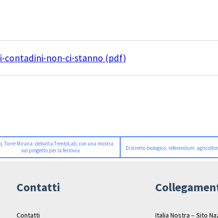
i-contadini-non-ci-stanno (pdf)
o, Torre Mirana: debutta TrentoLab, con una mostra
Distretto biologico, referendum: agricoltor
sul progetto per la ferrovia
Contatti
Collegamen
Contatti
Italia Nostra – Sito N