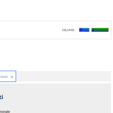
195,34 KB
Vedi
Download
»
i divisi
ti
azionale