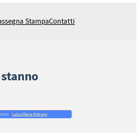
assegna Stampa
Contatti
i stanno
Luisa Maria Patruno