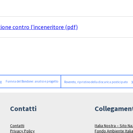
ione contro l’inceneritore (pdf)
«
Funivia del Bondone: analisi e progetto
Rovereto, ripristino della discarica posticipato
Contatti
Collegamen
Contatti
Italia Nostra – Sito N
Privacy Policy
Fondo Ambiente Itali