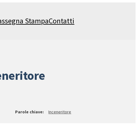
assegna Stampa
Contatti
eneritore
Inceneritore