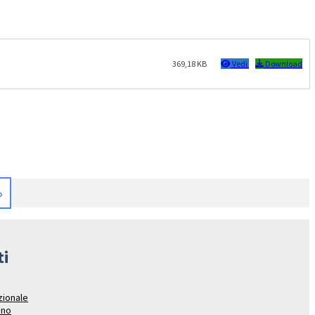
369,18 KB
Vedi
Download
»
ti
azionale
ano