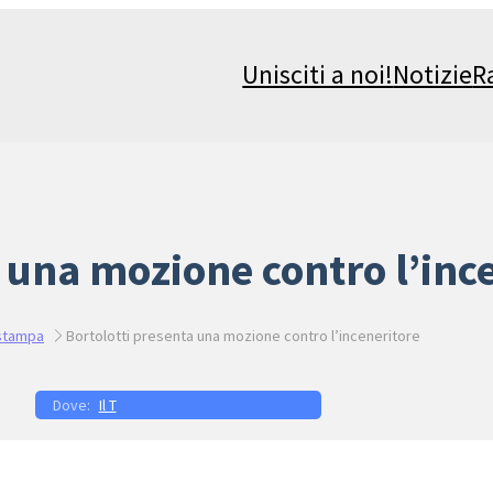
Unisciti a noi!
Notizie
R
 una mozione contro l’inc
stampa
Bortolotti presenta una mozione contro l’inceneritore
Il T