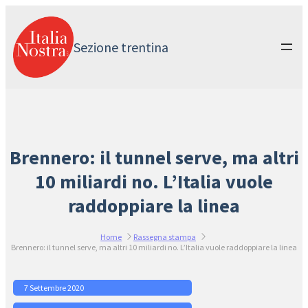
Vai
al
contenuto
Sezione trentina
Brennero: il tunnel serve, ma altri
10 miliardi no. L’Italia vuole
raddoppiare la linea
Home
Rassegna stampa
Brennero: il tunnel serve, ma altri 10 miliardi no. L’Italia vuole raddoppiare la linea
7 Settembre 2020