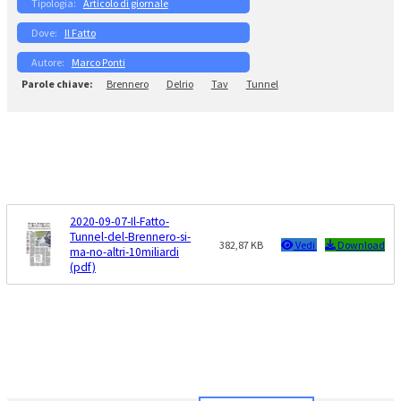
Articolo di giornale
Il Fatto
Marco Ponti
Brennero
Delrio
Tav
Tunnel
2020-09-07-Il-Fatto-
Tunnel-del-Brennero-si-
382,87 KB
Vedi
Download
ma-no-altri-10miliardi
(pdf)