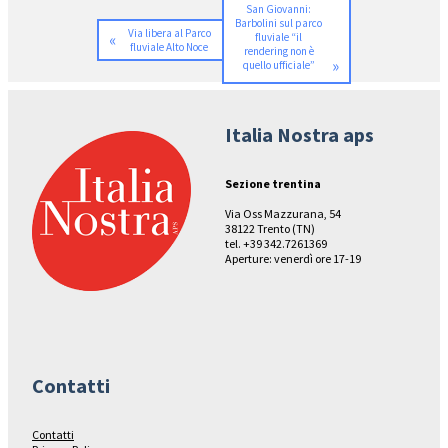
San Giovanni:
Barbolini sul parco
Via libera al Parco
«
fluviale “il
fluviale Alto Noce
rendering non è
»
quello ufficiale”
Italia Nostra aps
Sezione trentina
Via Oss Mazzurana, 54
38122 Trento (TN)
tel. +39 342.7261369
Aperture: venerdì ore 17-19
Contatti
Contatti