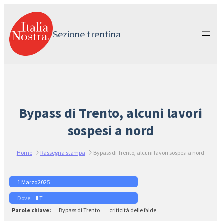
Vai
al
contenuto
Sezione trentina
Bypass di Trento, alcuni lavori
sospesi a nord
Home
Rassegna stampa
Bypass di Trento, alcuni lavori sospesi a nord
1 Marzo 2025
Il T
Bypass di Trento
criticità delle falde