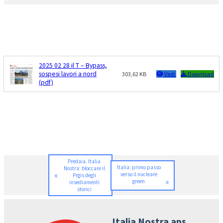
2025 02 28 il T – Bypass,
sospesi lavori a nord
303,62 KB
Vedi
Download
(pdf)
Predaia. Italia
Italia: primo passo
Nostra: bloccare il
«
verso il nucleare
Prgis degli
»
green
insediamenti
storici
Italia Nostra aps