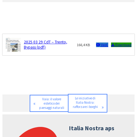
2025 03 29 CdT – Trento,
166,4 KB
Vedi
Download
Bypass (pdf)
Le iniziative di
Vaia: il valore
«
Italia Nostra:
estetico dei
»
rafforzare i borghi
paesaggi naturali
Italia Nostra aps