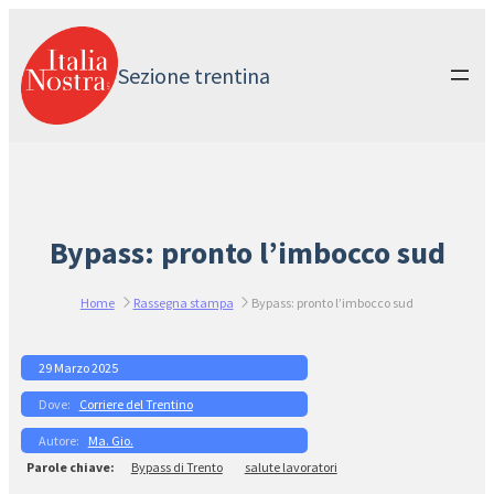
Vai
al
contenuto
Sezione trentina
Bypass: pronto l’imbocco sud
Home
Rassegna stampa
Bypass: pronto l’imbocco sud
29 Marzo 2025
Corriere del Trentino
Ma. Gio.
Bypass di Trento
salute lavoratori