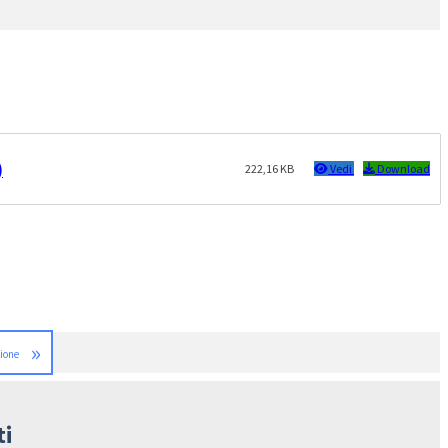
)
222,16 KB
Vedi
Download
»
zione
ti