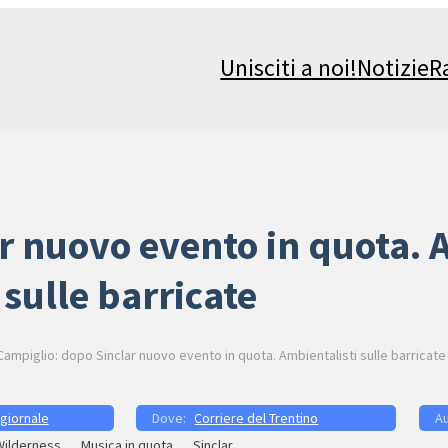
Unisciti a noi!
Notizie
R
r nuovo evento in quota. 
sulle barricate
Campiglio: dopo Sinclar nuovo evento in quota. Ambientalisti sulle barricate
 giornale
Corriere del Trentino
Wilderness
Musica in quota
Sinclar