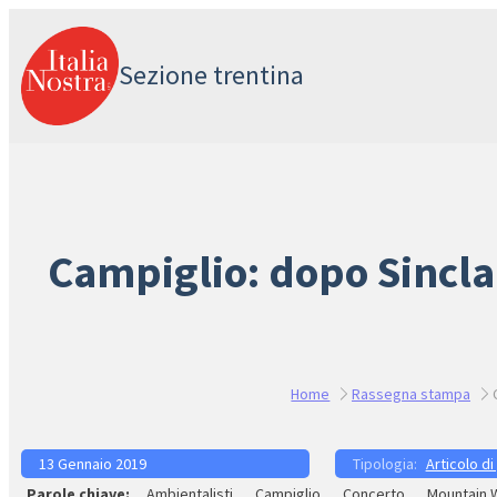
Vai
al
Sezione trentina
contenuto
Campiglio: dopo Sincla
Home
Rassegna stampa
13 Gennaio 2019
Articolo di
Ambientalisti
Campiglio
Concerto
Mountain 