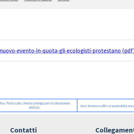
nuovo-evento-in-quota-gli-ecologisti-protestano (pdf
Riva, Punta Lido: chiesta proroga per la concessione
Arco: birreria e uffici al posto della sta
edilizia
Contatti
Collegamen