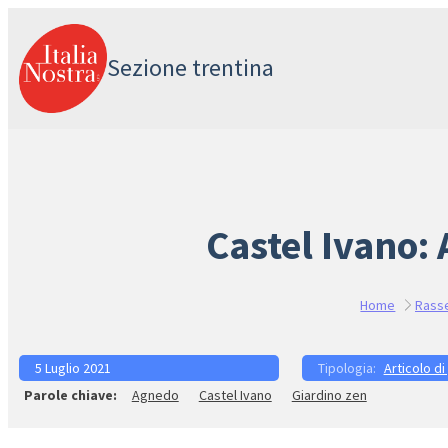
Vai
al
Sezione trentina
contenuto
Castel Ivano:
Home
Rass
5 Luglio 2021
Articolo di
Agnedo
Castel Ivano
Giardino zen