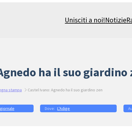
Unisciti a noi!
Notizie
R
 Agnedo ha il suo giardino
egna stampa
Castel Ivano: Agnedo ha il suo giardino zen
 giornale
L’Adige