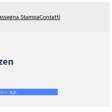
assegna Stampa
Contatti
 zen
M. D.