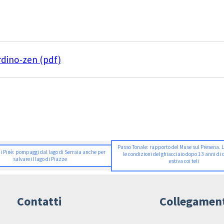
rdino-zen (pdf)
Passo Tonale: rapporto del Muse sul Presena. L
i Pinè: pompaggi dal lago di Serraia anche per
le condizioni del ghiacciaio dopo 13 anni di
salvare il lago di Piazze
estiva coi teli
Contatti
Collegamen