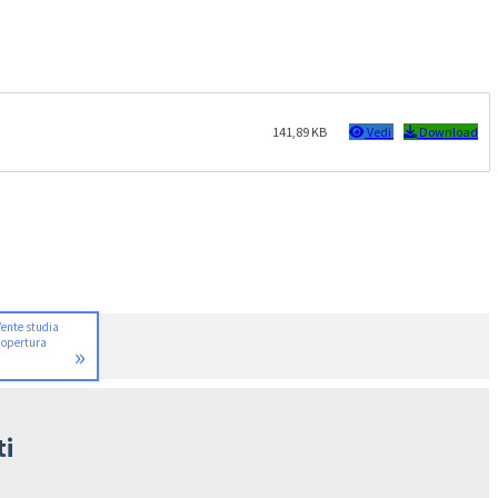
141,89 KB
Vedi
Download
’ente studia
 copertura
»
ti