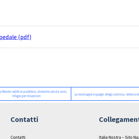
pedale (pdf)
o Monte: edificio pubblico, dimenticato da anni,
Le montagne e quegli sfregi continui, lettera 
rifugio per disperati
Contatti
Collegamen
Contatti
Italia Nostra – Sito N