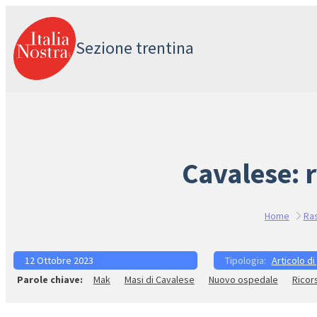
Vai
al
Sezione trentina
contenuto
Cavalese: 
Home
Ra
12 Ottobre 2023
Articolo di
Mak
Masi di Cavalese
Nuovo ospedale
Ricors