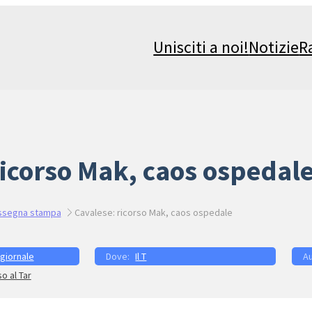
Unisciti a noi!
Notizie
R
ricorso Mak, caos ospedal
ssegna stampa
Cavalese: ricorso Mak, caos ospedale
 giornale
Il T
o al Tar