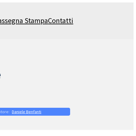
assegna Stampa
Contatti
e
Daniele Benfanti