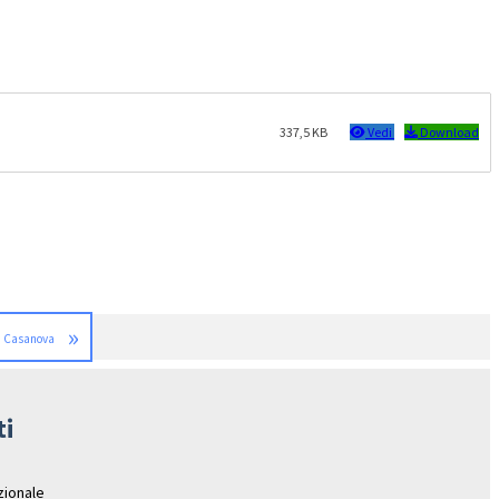
337,5 KB
Vedi
Download
»
di Casanova
ti
azionale