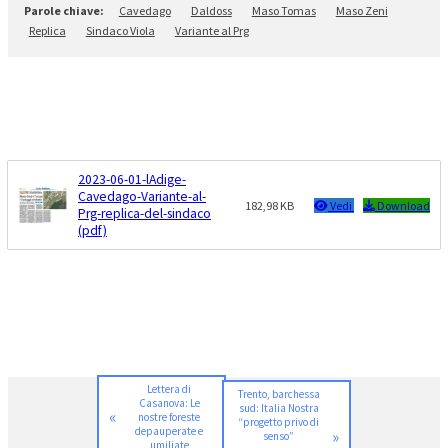
Cavedago
Daldoss
Maso Tomas
Maso Zeni
Replica
Sindaco Viola
Variante al Prg
2023-06-01-lAdige-
Cavedago-Variante-al-
182,98 KB
Vedi
Download
Prg-replica-del-sindaco
(pdf)
Lettera di
Trento, barchessa
Casanova: Le
sud: Italia Nostra
«
nostre foreste
“progetto privo di
depauperate e
»
senso”
umiliate