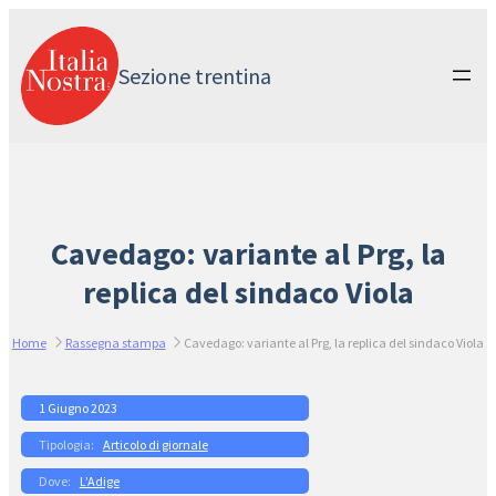
Vai
al
contenuto
Sezione trentina
Cavedago: variante al Prg, la
replica del sindaco Viola
Home
Rassegna stampa
Cavedago: variante al Prg, la replica del sindaco Viola
1 Giugno 2023
Articolo di giornale
L’Adige