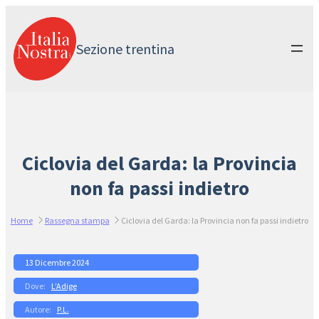
Vai
al
contenuto
Sezione trentina
Ciclovia del Garda: la Provincia
non fa passi indietro
Home
Rassegna stampa
Ciclovia del Garda: la Provincia non fa passi indietro
13 Dicembre 2024
L’Adige
P.L.