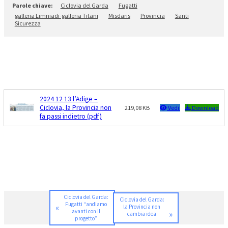
Ciclovia del Garda
Fugatti
galleria Limniadi-galleria Titani
Misdaris
Provincia
Santi
Sicurezza
2024 12 13 l’Adige –
Ciclovia, la Provincia non
219,08 KB
Vedi
Download
fa passi indietro (pdf)
Ciclovia del Garda:
Ciclovia del Garda:
Fugatti “andiamo
«
la Provincia non
avanti con il
»
cambia idea
progetto”