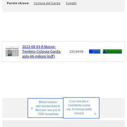
Ciclovia del Garda
Fugatti
2023-08-03-Il-Nuovo-
Trentino-Ciclovia-Garda-
230,64 KB
Vedi
Download
solo-66-milioni (pdf)
Crisi climatica:
Rifiuti trentini
l’ambiente siamo
nell’inceneritore di
«
noi, è il tempo delle
Bolzano: non più di
»
rinunce
7000 tonnellate