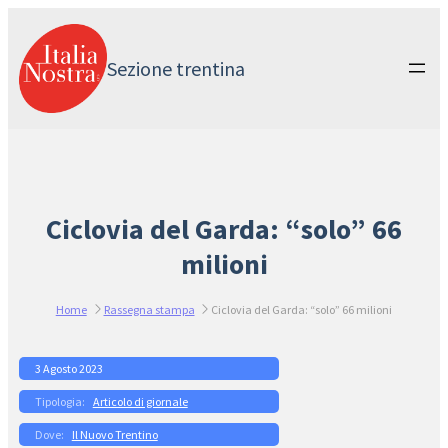
Vai
al
contenuto
Sezione trentina
Ciclovia del Garda: “solo” 66
milioni
Home
Rassegna stampa
Ciclovia del Garda: “solo” 66 milioni
3 Agosto 2023
Articolo di giornale
Il Nuovo Trentino