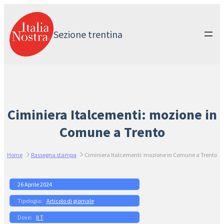
Vai
al
contenuto
Sezione trentina
Ciminiera Italcementi: mozione in
Comune a Trento
Home
Rassegna stampa
Ciminiera Italcementi: mozione in Comune a Trento
26 Aprile 2024
Articolo di giornale
Il T