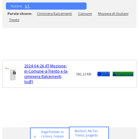
S.T.
Ciminiera Italcementi
Comune
Mozione di Giuliani
Trento
2024-04-26-ilT-Mozione-
in-Comune-a-Trento-x-la-
381,12 KB
Vedi
Download
ciminiera-Italcementi
(pdf)
Bonfanti, No Tav:
Nago-Torbole: la
«
Trento, progetto
ciclovia, troppe