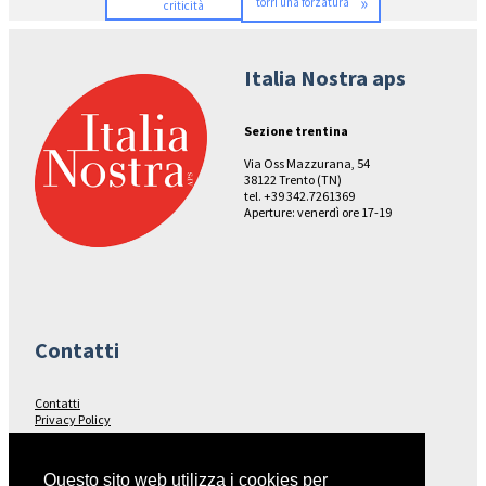
»
torri una forzatura
criticità
Italia Nostra aps
Sezione trentina
Via Oss Mazzurana, 54
38122 Trento (TN)
tel. +39 342.7261369
Aperture: venerdì ore 17-19
Contatti
Contatti
Privacy Policy
Seguici su…
Questo sito web utilizza i cookies per