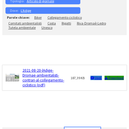
Articolo di giornale
L’Adige
Biker
Collegamento ciclistico
Comitati ambientalisti
Costa
Rigatti
Riva-Dromaè-Ledro
Tutela ambientale
Unesco
2021-08-20-lAdige-
Dromae-ambientalisti-
187,39 KB
Vedi
Download
contrari-al-collegamento-
ciclistico (pdf)