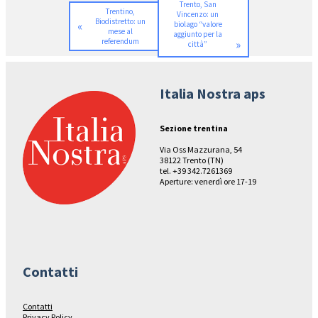
Trento, San
Trentino,
Vincenzo: un
Biodistretto: un
«
biolago “valore
mese al
aggiunto per la
referendum
»
città”
Italia Nostra aps
Sezione trentina
Via Oss Mazzurana, 54
38122 Trento (TN)
tel. +39 342.7261369
Aperture: venerdì ore 17-19
Contatti
Contatti
Privacy Policy