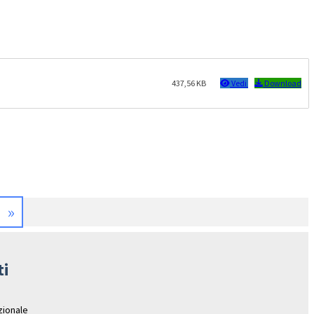
437,56 KB
Vedi
Download
»
ti
azionale