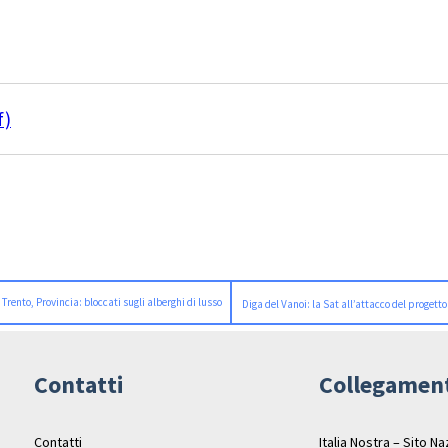
f)
Trento, Provincia: bloccati sugli alberghi di lusso
Diga del Vanoi: la Sat all’attacco del progetto
Contatti
Collegamen
Contatti
Italia Nostra – Sito N