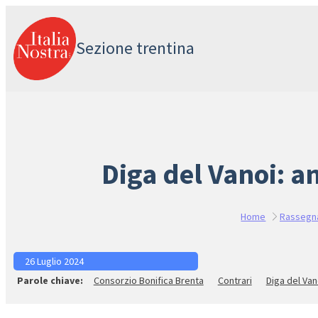
Vai
al
Sezione trentina
contenuto
Diga del Vanoi: an
Home
Rassegn
26 Luglio 2024
Consorzio Bonifica Brenta
Contrari
Diga del Van