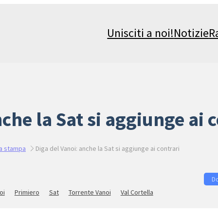
Unisciti a noi!
Notizie
R
che la Sat si aggiunge ai 
a stampa
Diga del Vanoi: anche la Sat si aggiunge ai contrari
oi
Primiero
Sat
Torrente Vanoi
Val Cortella