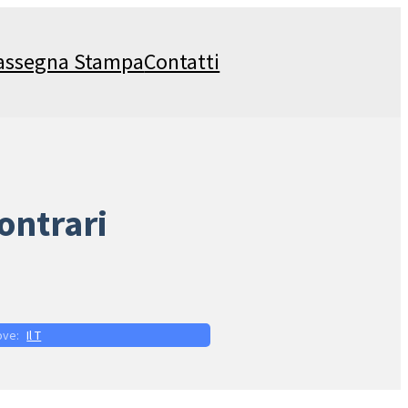
assegna Stampa
Contatti
contrari
Il T