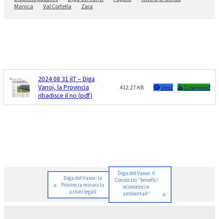
Manica
Val Cortella
Zaia
2024 08 31 ilT – Diga
Vanoi, la Provincia
412,27 KB
Vedi
Download
ribadisce il no (pdf)
Diga del Vanoi: il
Diga del Vanoi: la
Consorzio “benefici
«
Provincia minaccia
economici e
azioni legali
»
ambientali”