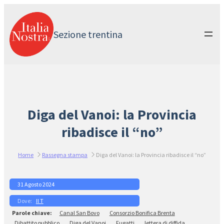
Vai
al
contenuto
Sezione trentina
Diga del Vanoi: la Provincia
ribadisce il “no”
Home
Rassegna stampa
Diga del Vanoi: la Provincia ribadisce il “no”
31 Agosto 2024
Il T
Canal San Bovo
Consorzio Bonifica Brenta
Dibattito pubblico
Diga del Vanoi
Fugatti
lettera di diffida