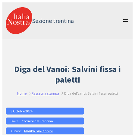
Vai
al
contenuto
Sezione trentina
Diga del Vanoi: Salvini fissa i
paletti
Home
Rassegna stampa
Diga del Vanoi: Salvini fissa i paletti
3 Ottobre 2024
Corriere del Trentino
Marika Giovannini