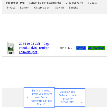
Consorzio Bonifica Brenta
Diga del Vanoi
Fugatti
Invaso
Lamon
Osservazioni
Salvini
Zanella
2024 10 03 CdT – Diga
Vanoi, Salvini, territori
407,41 KB
Vedi
Download
coinvolti (pdf)
Linfano: il nuovo
Diga del Vanoi:
Circolo Vela resterà
Salvini “nessun
«
così. Betta
progetto
“coerenti col piano
»
depositato”
Nunes”