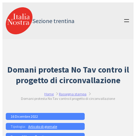
Vai
al
contenuto
Sezione trentina
Domani protesta No Tav contro il
progetto di circonvallazione
Home
Rassegna stampa
Domani protesta No Tav contro il progetto di circonvallazione
16 Dicembre 2022
Articolo di giornale