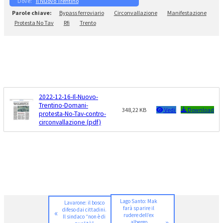
Il Nuovo Trentino
Bypass ferroviario
Circonvallazione
Manifestazione
Protesta No Tav
Rfi
Trento
2022-12-16-Il-Nuovo-
Trentino-Domani-
348,22 KB
Vedi
Download
protesta-No-Tav-contro-
circonvallazione (pdf)
Lago Santo: Mak
Lavarone: il bosco
farà sparire il
difeso dai cittadini.
«
rudere dell’ex
Il sindaco “non è di
»
albergo