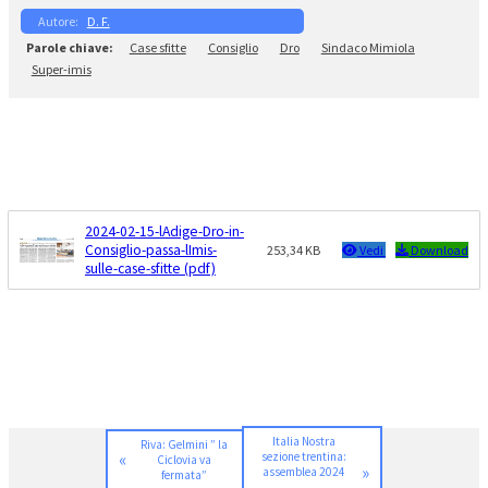
D. F.
Case sfitte
Consiglio
Dro
Sindaco Mimiola
Super-imis
2024-02-15-lAdige-Dro-in-
Consiglio-passa-lImis-
253,34 KB
Vedi
Download
sulle-case-sfitte (pdf)
Italia Nostra
Riva: Gelmini ” la
«
sezione trentina:
Ciclovia va
»
assemblea 2024
fermata”