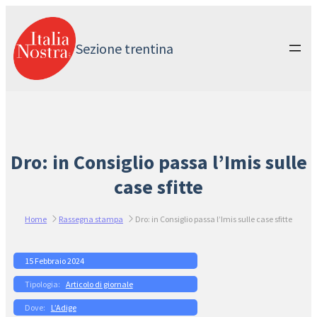
Vai
al
contenuto
Sezione trentina
Dro: in Consiglio passa l’Imis sulle
case sfitte
Home
Rassegna stampa
Dro: in Consiglio passa l’Imis sulle case sfitte
15 Febbraio 2024
Articolo di giornale
L’Adige