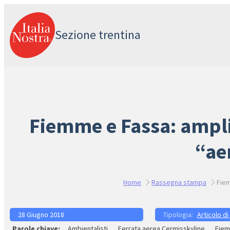
Vai
al
Sezione trentina
contenuto
Fiemme e Fassa: ampli
“ae
Home
Rassegna stampa
Fiem
28 Giugno 2018
Articolo di
Ambientalisti
Ferrata aerea Cermisskyline
Fiem