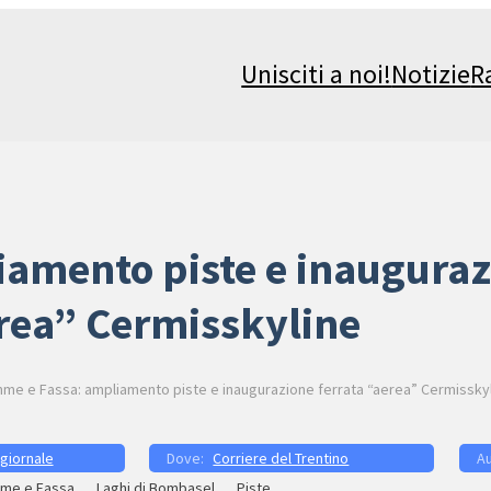
Unisciti a noi!
Notizie
R
amento piste e inauguraz
rea” Cermisskyline
me e Fassa: ampliamento piste e inaugurazione ferrata “aerea” Cermissky
 giornale
Corriere del Trentino
me e Fassa
Laghi di Bombasel
Piste