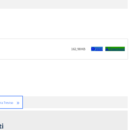
162,98 KB
Vedi
Download
»
via Treviso
ti