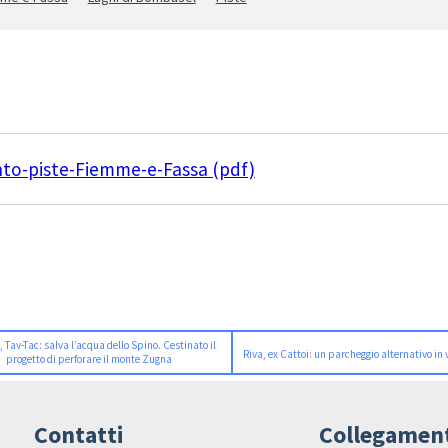
to-piste-Fiemme-e-Fassa (pdf)
, Tav-Tac: salva l’acqua dello Spino. Cestinato il
Riva, ex Cattoi: un parcheggio alternativo in 
progetto di perforare il monte Zugna
Contatti
Collegamen