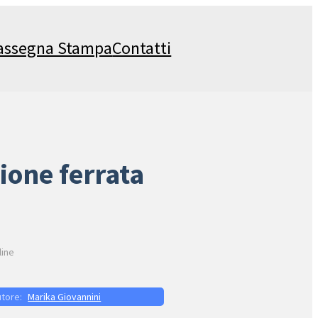
assegna Stampa
Contatti
ione ferrata
line
Marika Giovannini