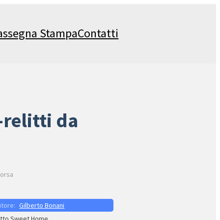
assegna Stampa
Contatti
relitti da
sorsa
Gilberto Bonani
tto Sweet Home