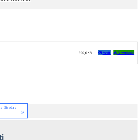
290,6 KB
Vedi
Download
ca. Strada a
»
ti