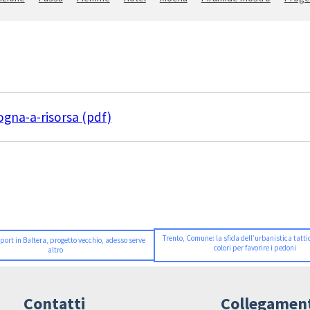
gogna-a-risorsa (pdf)
Trento, Comune: la sfida dell’urbanistica tatti
port in Baltera, progetto vecchio, adesso serve
colori per favorire i pedoni
altro
Contatti
Collegamen