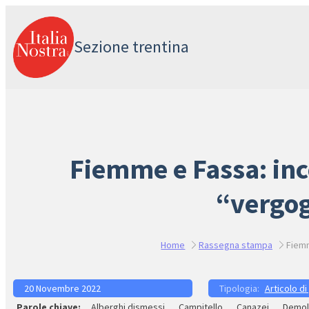
Vai
al
Sezione trentina
contenuto
Fiemme e Fassa: inco
“vergog
Home
Rassegna stampa
Fiemm
20 Novembre 2022
Articolo di
Alberghi dismessi
Campitello
Canazei
Demol