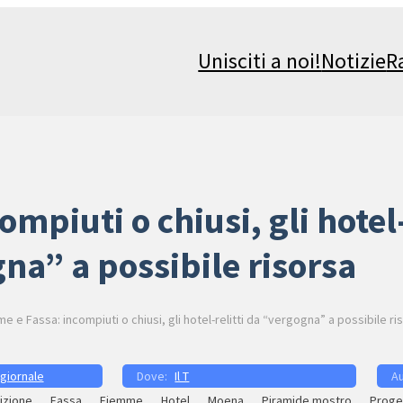
Unisciti a noi!
Notizie
R
mpiuti o chiusi, gli hotel-
na” a possibile risorsa
e e Fassa: incompiuti o chiusi, gli hotel-relitti da “vergogna” a possibile ri
 giornale
Il T
izione
Fassa
Fiemme
Hotel
Moena
Piramide mostro
Proge