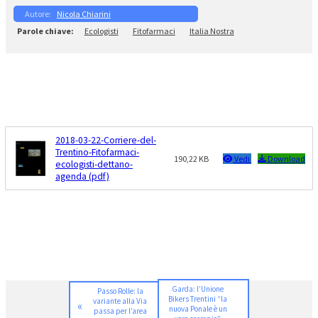
Nicola Chiarini
Ecologisti
Fitofarmaci
Italia Nostra
2018-03-22-Corriere-del-
Trentino-Fitofarmaci-
190,22 KB
Vedi
Download
ecologisti-dettano-
agenda (pdf)
Garda: l’Unione
Passo Rolle: la
Bikers Trentini “la
variante alla Via
«
nuova Ponale è un
passa per l’area