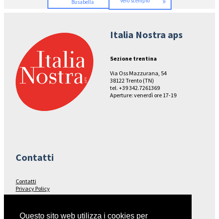
»
vero scempio”
Busabella
Italia Nostra aps
Sezione trentina
Via Oss Mazzurana, 54
38122 Trento (TN)
tel. +39 342.7261369
Aperture: venerdì ore 17-19
Contatti
Contatti
Privacy Policy
Seguici su…
Questo sito web utilizza i cookies per