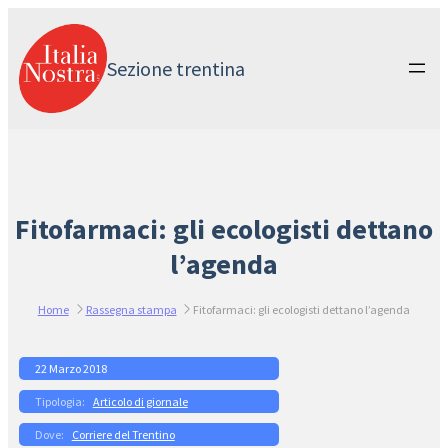
Vai
al
contenuto
Sezione trentina
Fitofarmaci: gli ecologisti dettano
l’agenda
Home
Rassegna stampa
Fitofarmaci: gli ecologisti dettano l’agenda
22 Marzo 2018
Articolo di giornale
Corriere del Trentino