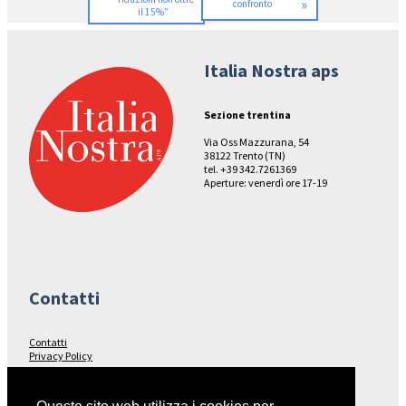
»
confronto
il 15%”
Italia Nostra aps
Sezione trentina
Via Oss Mazzurana, 54
38122 Trento (TN)
tel. +39 342.7261369
Aperture: venerdì ore 17-19
Contatti
Contatti
Privacy Policy
Seguici su…