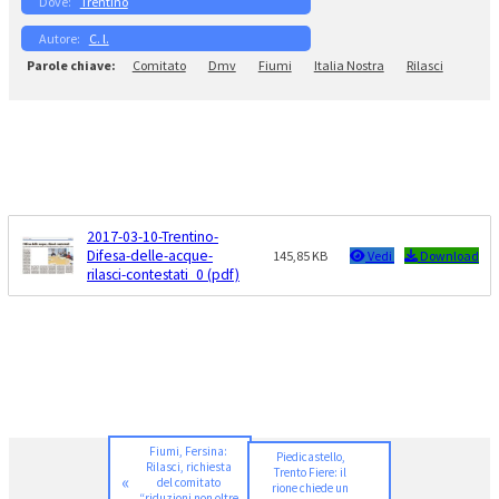
Trentino
C. l.
Comitato
Dmv
Fiumi
Italia Nostra
Rilasci
2017-03-10-Trentino-
Difesa-delle-acque-
145,85 KB
Vedi
Download
rilasci-contestati_0 (pdf)
Fiumi, Fersina:
Piedicastello,
Rilasci, richiesta
Trento Fiere: il
«
del comitato
rione chiede un
“riduzioni non oltre