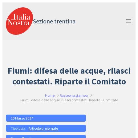
Vai
al
contenuto
Sezione trentina
Fiumi: difesa delle acque, rilasci
contestati. Riparte il Comitato
Home
Rassegna stampa
Fiumi: difesa delle acque, rilasci contestati. Riparte il Comitato
10 Marzo 2017
Articolo di giornale