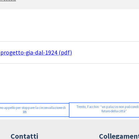
progetto-gia-dal-1924 (pdf)
Trento, Facchin: “un palazzo non può condiz
imo appello per stoppare la circonvallazione di
futuro della città”
Rfi
Contatti
Collegamen