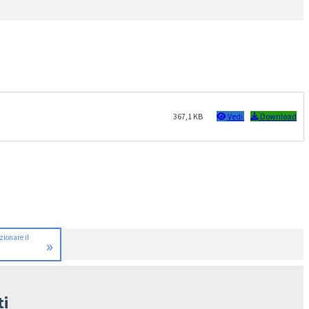
367,1 KB
Vedi
Download
ionare il
»
ti