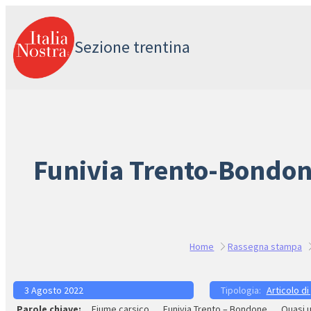
Vai
al
Sezione trentina
contenuto
Funivia Trento-Bondone
Home
Rassegna stampa
3 Agosto 2022
Articolo di
Fiume carsico
Funivia Trento – Bondone
Quasi 