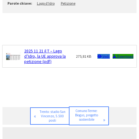
Lago d’Idro
Petizione
2025 11 21 il T – Lago
d’Idro, la UE approva la
275,81 KB
Vedi
Download
petizione (pdf)
Comano Terme:
Trento: stadio San
«
Biogas, progetto
Vincenzo, 5.500
»
sostenibile
posti