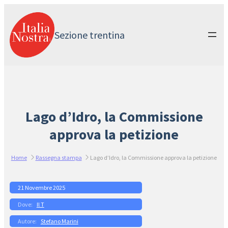
Vai
al
contenuto
Sezione trentina
Lago d’Idro, la Commissione
approva la petizione
Home
Rassegna stampa
Lago d’Idro, la Commissione approva la petizione
21 Novembre 2025
Il T
Stefano Marini