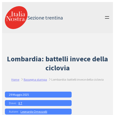
Vai
al
contenuto
Sezione trentina
Lombardia: battelli invece della
ciclovia
Home
Rassegna stampa
Lombardia: battelli invece della ciclovia
29 Maggio 2025
Il T
Leonardo Omezzolli