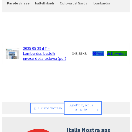
battelli ibridi
Ciclovia del Garda
Lombardia
2025 05 29 il T –
Lombardia, battelli
343,58 KB
Vedi
Download
invece della ciclovia (pdf)
Lago d’Idro, acqua
«
Turismo montano
»
a rischio
Italia Nostra aps