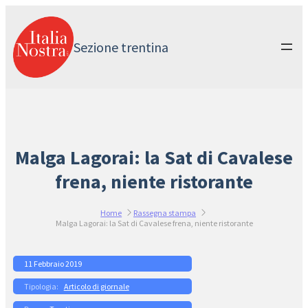
Vai
al
contenuto
Sezione trentina
Malga Lagorai: la Sat di Cavalese
frena, niente ristorante
Home
Rassegna stampa
Malga Lagorai: la Sat di Cavalese frena, niente ristorante
11 Febbraio 2019
Articolo di giornale