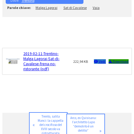
Trentino
Malga Lagorai
Sat di Cavalese
Vaia
2019-02-11-Trentino-
Malga-Lagorai-Sat-di-
222,94 KB
Vedi
Download
Cavalese-frena-no-
ristorante (pdf)
Trento, salita
Arco, ex Quisisana:
Manci: la cappella
l’architetto Lupo
«
del crocifisso del
“demolirlo è un
XVIII secolo va
»
delitto”
ristrutturata