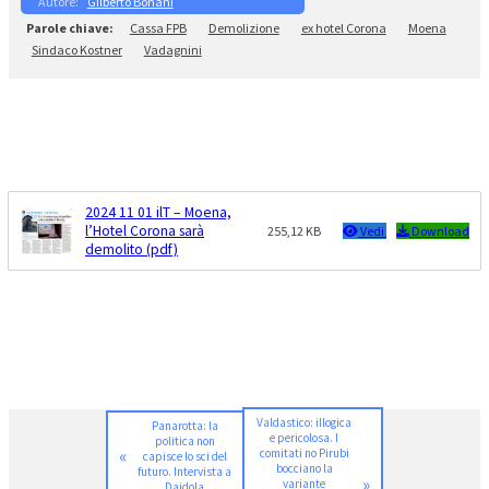
Gilberto Bonani
Cassa FPB
Demolizione
ex hotel Corona
Moena
Sindaco Kostner
Vadagnini
2024 11 01 ilT – Moena,
l’Hotel Corona sarà
255,12 KB
Vedi
Download
demolito (pdf)
Valdastico: illogica
Panarotta: la
e pericolosa. I
politica non
«
comitati no Pirubi
capisce lo sci del
bocciano la
futuro. Intervista a
»
variante
Daidola