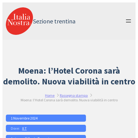
Vai
al
contenuto
Sezione trentina
Moena: l’Hotel Corona sarà
demolito. Nuova viabilità in centro
Home
Rassegna stampa
Moena: l’Hotel Corona sarà demolito. Nuova viabilità in centro
1 Novembre 2024
Il T