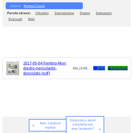
Matteo Cassol
Cittadini
Demolizione
Diedro
Esplosione
Evacuati
Mori
2017-09-04-Trentino-Mori-
diedro-pericolante-
403,23 KB
Vedi
Download
sbriciolato (pdf)
Urbanistica: Anmil
Mori: il diedro è
«
e Alumetal non
esploso
»
sono “ecomostri”