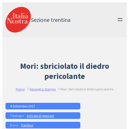
Vai
al
contenuto
Sezione trentina
Mori: sbriciolato il diedro
pericolante
Home
Rassegna stampa
Mori: sbriciolato il diedro pericolante
4 Settembre 2017
Articolo di giornale
Trentino