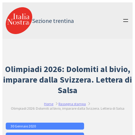
Vai
al
contenuto
Sezione trentina
Olimpiadi 2026: Dolomiti al bivio,
imparare dalla Svizzera. Lettera di
Salsa
Home
Rassegna stampa
Olimpiadi 2026: Dolomiti al bivio, imparare dalla Svizzera. Lettera di Salsa
30 Gennaio 2020