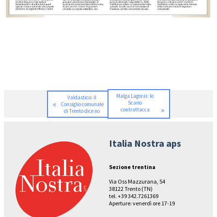
Malga Lagorai: lo
Valdastico: il
«
Scario
Consiglio comunale
»
contrattacca
di Trento dice no
Italia Nostra aps
Sezione trentina
Via Oss Mazzurana, 54
38122 Trento (TN)
tel. +39 342.7261369
Aperture: venerdì ore 17-19