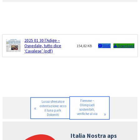
2025 01 30 l’Adige –
Ospedale, tutto dice
154,82 KB
Vedi
Download
‘Cavalese’ (pdf)
Fiemme –
Lusso sfrenato e
Olimpiadi
ostentazione: ecco
«
sostenibili,
il luna park
»
verifiche al via
Dolomiti
Italia Nostra aps