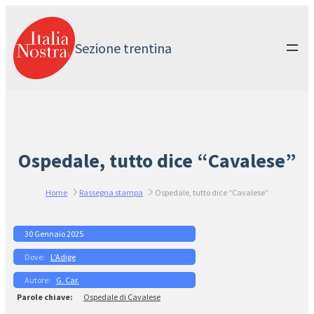
Vai
al
contenuto
Sezione trentina
Ospedale, tutto dice “Cavalese”
Home
Rassegna stampa
Ospedale, tutto dice “Cavalese”
30 Gennaio 2025
L’Adige
G. Car.
Ospedale di Cavalese