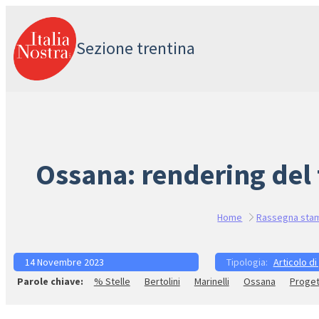
Vai
al
Sezione trentina
contenuto
Ossana: rendering del t
Home
Rassegna sta
14 Novembre 2023
Articolo di
% Stelle
Bertolini
Marinelli
Ossana
Proget