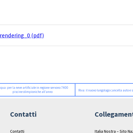
-rendering_0 (pdf)
qua: per la neve artificiale in regione servono 7400
Riva: il nuovo lungolago cancella auto e 
piscine olimpioniche all’anno
Contatti
Collegamen
Contatti
Italia Nostra – Sito N