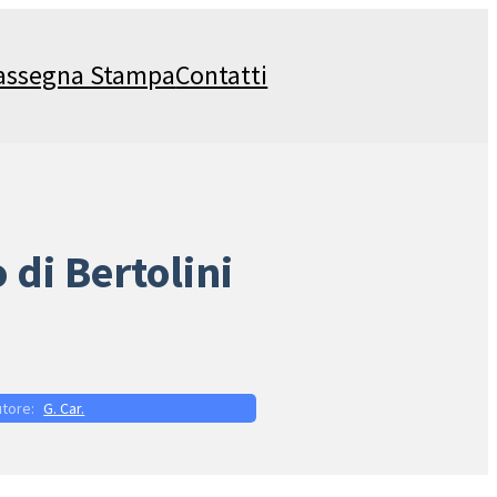
assegna Stampa
Contatti
 di Bertolini
G. Car.