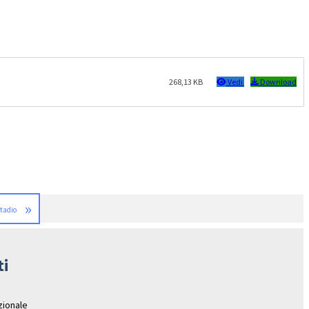
268,13 KB
Vedi
Download
»
stadio
ti
azionale