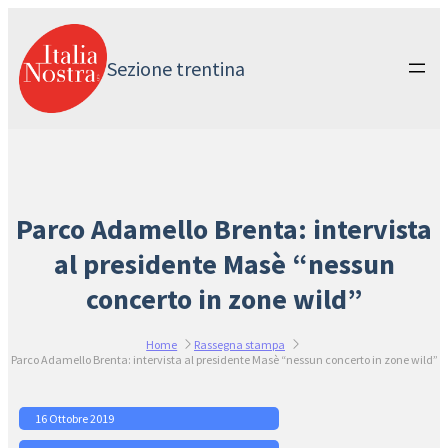
Vai
al
contenuto
Sezione trentina
Parco Adamello Brenta: intervista
al presidente Masè “nessun
concerto in zone wild”
Home
Rassegna stampa
Parco Adamello Brenta: intervista al presidente Masè “nessun concerto in zone wild”
16 Ottobre 2019