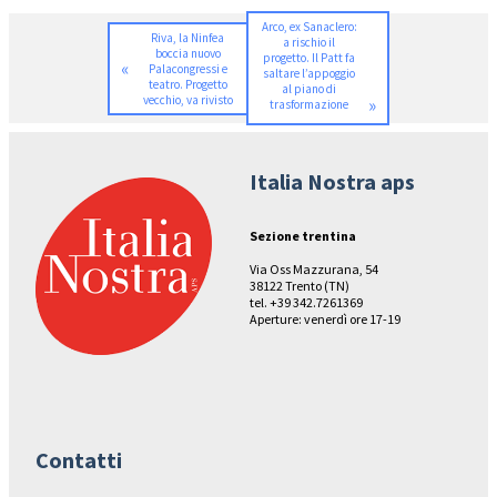
Arco, ex Sanaclero:
Riva, la Ninfea
a rischio il
boccia nuovo
progetto. Il Patt fa
«
Palacongressi e
saltare l’appoggio
teatro. Progetto
al piano di
vecchio, va rivisto
»
trasformazione
Italia Nostra aps
Sezione trentina
Via Oss Mazzurana, 54
38122 Trento (TN)
tel. +39 342.7261369
Aperture: venerdì ore 17-19
Contatti