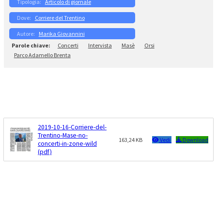
Articolo di giornale
Corriere del Trentino
Marika Giovannini
Concerti
Intervista
Masè
Orsi
Parco Adamello Brenta
2019-10-16-Corriere-del-
Trentino-Mase-no-
163,24 KB
Vedi
Download
concerti-in-zone-wild
(pdf)